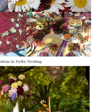
 idéias de PicNic Wedding