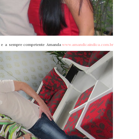
sil e a sempre competente Amanda
www.amandicaindica.com.br