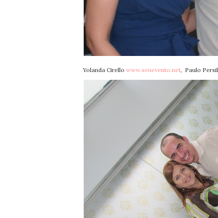
Yolanda Cirello
www.seuevento.net
, Paulo Per