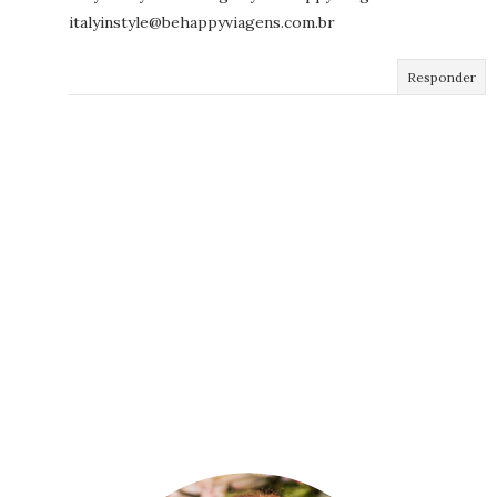
italyinstyle@behappyviagens.com.br
Responder