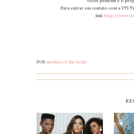
Voces pediram e o proj
Para entrar em contato com a VTI Tu
link
http://www.vti
POR
mother of the bride
RE