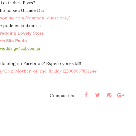
 esta dica. E vcs?
ho no seu Grande Dia!!!!
rsonline.com/common_questions/
ê pode encontrar na
Wedding
Lovely Store
em São Paulo
wedding@uol.com.br
 do blog no Facebook? Espero vocês lá!!!
s/Criz-Mother-of-the-Bride/122009837851244
Compartilhe: