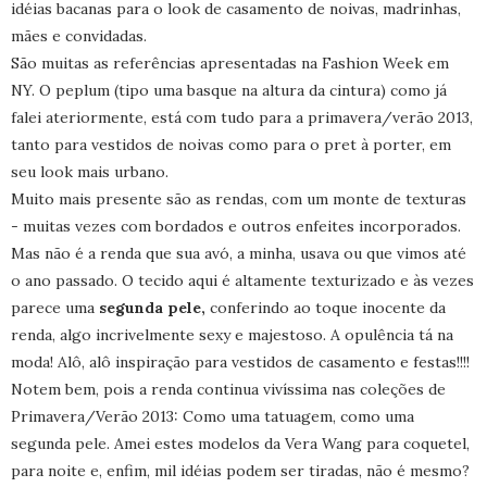
idéias bacanas para o look de casamento de noivas, madrinhas,
mães e convidadas.
São muitas as referências apresentadas na Fashion Week em
NY. O peplum (tipo uma basque na altura da cintura) como já
falei ateriormente, está com tudo para a primavera/verão 2013,
tanto para vestidos de noivas como para o pret à porter, em
seu look mais urbano.
Muito mais presente são as rendas, com um monte de texturas
- muitas vezes com bordados e outros enfeites incorporados.
Mas não é a renda que sua avó, a minha, usava ou que vimos até
o ano passado. O tecido aqui é altamente texturizado e às vezes
parece uma
segunda pele,
conferindo ao toque inocente da
renda, algo incrivelmente sexy e majestoso. A opulência tá na
moda! Alô, alô inspiração para vestidos de casamento e festas!!!!
Notem bem, pois a renda continua vivíssima nas coleções de
Primavera/Verão 2013: Como uma tatuagem, como uma
segunda pele. Amei estes modelos da Vera Wang para coquetel,
para noite e, enfim, mil idéias podem ser tiradas, não é mesmo?