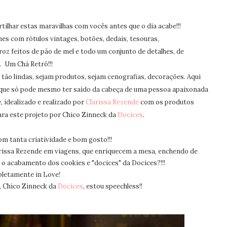
tilhar estas maravilhas com vocês antes que o dia acabe!!!
es com rótulos vintages, botões
, dedais, tesouras,
roz feitos de pão de mel e todo um conjunto de detalhes, de
 Um Chá Retrô!!!
ão lindas, sejam produtos, sejam cenografias, decorações. Aqui
 que só pode mesmo ter saído da cabeça de uma pessoa apaixonada
, idealizado e realizado por
Clarissa Rezende
com os produtos
ra este projeto por Chico Zinneck da
Docices
.
m tanta criatividade e bom gosto!!!
rissa Rezende em viagens, que enriquecem a mesa, enchendo de
E o acabamento dos cookies e "docices" da Docices?!!!
letamente in Love!
s, Chico Zinneck da
Docices
, estou speechless!!