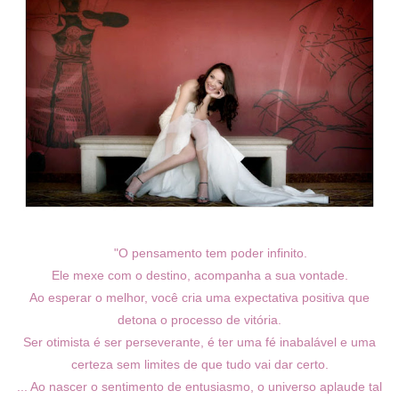
"O pensamento tem poder infinito.
Ele mexe com o destino, acompanha a sua vontade.
Ao esperar o melhor, você cria uma expectativa positiva que
detona o processo de vitória.
Ser otimista é ser perseverante, é ter uma fé inabalável e uma
certeza sem limites de que tudo vai dar certo.
... Ao nascer o sentimento de entusiasmo, o universo aplaude tal