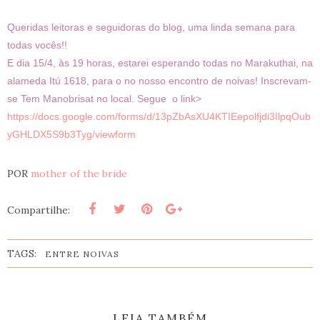
Queridas leitoras e seguidoras do blog, uma linda semana para
todas vocês!!
E dia 15/4, às 19 horas, estarei esperando todas no Marakuthai, na
alameda Itú 1618, para o no nosso encontro de noivas! Inscrevam-
se Tem Manobrisat no local. Segue o link>
https://docs.google.com/forms/d/13pZbAsXU4KTIEepolfjdi3IlpqOub
yGHLDX5S9b3Tyg/viewform
POR
mother of the bride
Compartilhe:
TAGS:
ENTRE NOIVAS
LEIA TAMBÉM