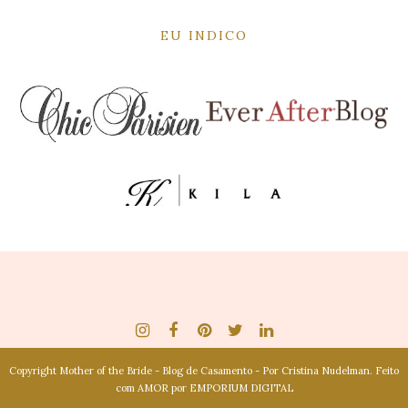
EU INDICO
Copyright
Mother of the Bride - Blog de Casamento - Por Cristina Nudelman
. Feito
com AMOR por
EMPORIUM DIGITAL