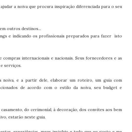
ajudar a noiva que procura inspiração diferenciada para o seu
em outros destinos...
ngs e indicando os profissionais preparados para fazer isto
e compras internacionais e nacionais. Seus fornecedores e as
e serviços.
a noiva, e a partir dele, elaborar um roteiro, um guia com
lecionados de acordo com o estilo da noiva, seu budget e
 casamento, do cerimonial, à decoração, dos convites aos bem
ivo, estarão neste guia.
ertas, experiências, meus insights e tudo que eu gosto e me