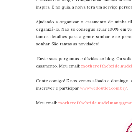
inspira. E no guia, a noiva terá um serviço perso
Ajudando a organizar o casamento de minha filh
organizá-lo. Não se consegue atuar 100% em tud
tantos detalhes para a gente sonhar e se preo
sonhar. São tantas as novidades!
Envie suas perguntas e dúvidas ao blog. Ou soli
casamento. Meu email:
motherofthebride.nud
Conte comigo! E nos vemos sábado e domingo a 
inscrever e participar
www.wedoutlet.com.br/‎
.
Meu email:
motherofthebride.nudelman@gma