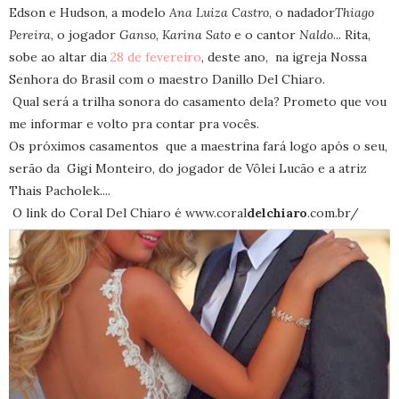
Edson e Hudson, a modelo
Ana Luiza Castro
, o nadador
Thiago
Pereira
, o jogador
Ganso
,
Karina Sato
e o cantor
Naldo
... Rita,
sobe ao altar dia
28 de fevereiro
, deste ano, na igreja Nossa
Senhora do Brasil com o maestro Danillo Del Chiaro.
Qual será a trilha sonora do casamento dela? Prometo que vou
me informar e volto pra contar pra vocês.
Os próximos casamentos que a maestrina fará logo após o seu,
serão da Gigi Monteiro, do jogador de Vôlei Lucão e a atriz
Thais Pacholek....
O link do Coral Del Chiaro é www.coral
delchiaro
.com.br/