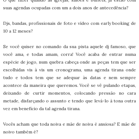
O que fazer quando as igrejas, salões e buffets, já estão com
suas agendas ocupadas com um a dois anos de antecedência?
Djs, bandas, profissionais de foto e vídeo com early booking de
10 a 12 meses?
Se você quiser no comando da sua pista aquele dj famoso, que
você ama, e todas amam, corra! Você acaba de entrar numa
espécie de jogo, num quebra cabeça onde as peças tem que ser
escolhidas vis à vis um cronograma, uma agenda tirana onde
tudo e todos tem que se adequar às datas e nem sempre
acontece da maneira que queremos. Você se vê pulando etapas,
deixando de curtir momentos, colocando pressão no cara
metade, disfarçando o assunto e tendo que levá-lo à tona outra
vez em benefício da tal agenda tirana.
Vocês acham que toda noiva e mãe de noiva é ansiosa? E mãe de
noivo também é?