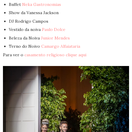
Buffet
Neka Gastronomias
Show da Vanessa Jackson
DJ Rodrigo Campos
Vestido da noiva
Paulo Dolce
Beleza da Noiva
Junior Mendes
Terno do Noivo
Camargo Alfaiataria
Para ver o
casamento religioso clique aqui