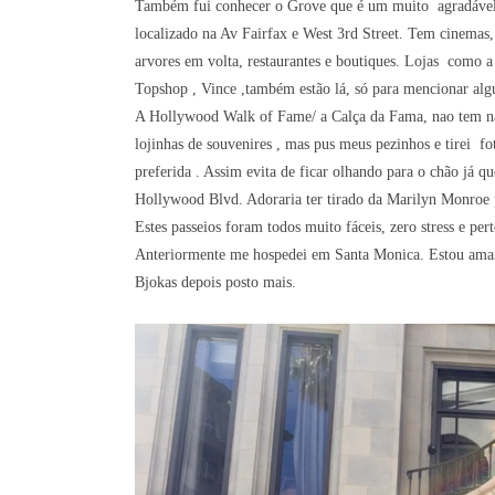
Também fui conhecer o Grove que é um muito agradável ​​
localizado na Av Fairfax e West 3rd Street. Tem cinemas,
arvores em volta, restaurantes e boutiques. Lojas
como a 
Topshop , Vince ,também estão lá, só para mencionar al
A Hollywood Walk of Fame/ a Calça da Fama, nao tem nad
lojinhas de souvenires , mas pus meus pezinhos e tirei fo
preferida . Assim evita de ficar olhando para o chão já
Hollywood Blvd. Adoraria ter tirado da Marilyn Monroe 
Estes passeios foram todos muito fáceis, zero stress e per
Anteriormente me hospedei em Santa Monica. Estou aman
Bjokas depois posto mais.