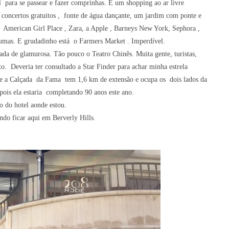
para se passear e fazer comprinhas. É um shopping ao ar livre
 concertos gratuitos , fonte de água dançante, um jardim com ponte e
American Girl Place , Zara, a Apple , Barneys New York, Sephora ,
gumas. E grudadinho está o Farmers Market . Imperdível.
a de glamurosa. Tão pouco o Teatro Chinês. Muita gente, turistas,
to. Deveria ter consultado a Star Finder para achar minha estrela
 que a Calçada da Fama tem 1,6 km de extensão e ocupa os dois lados da
pois ela estaria completando 90 anos este ano.
to do hotel aonde estou.
do ficar aqui em Berverly Hills.