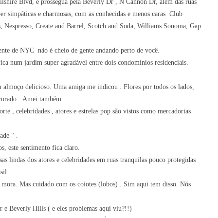
hire Blvd, e prossegua pela Beverly Dr , N Cannon Dr, além das ruas
uper simpáticas e charmosas, com as conhecidas e menos caras Club
, Nespresso, Create and Barrel, Scotch and Soda, Williams Sonoma, Gap
rente de NYC não é cheio de gente andando perto de você.
ica num jardim super agradável entre dois condomínios residenciais.
um almoço delicioso. Uma amiga me indicou . Flores por todos os lados,
decorado. Amei também.
te , celebridades , atores e estrelas pop são vistos como mercadorias
dade " .
s, este sentimento fica claro.
sas lindas dos atores e celebridades em ruas tranquilas pouco protegidas
sil.
e mora. Mas cuidado com os coiotes (lobos) . Sim aqui tem disso. Nós
e Beverly Hills ( e eles problemas aqui viu?!!)