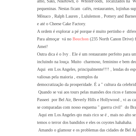
amo, Saks, Niketown, o WholeFoods, localizados na Wils
pequeninas. Nestas ficam cafés, restaurantes, lojinhas s
Mônaco , Ralph Lauren , Lululemon , Pottery and Barnes
e até o Cheese Cake Factory.
A ordem é explorar a pé porque é muito pertinho e dife
Para almoçar vá no
Bouchon
(235 North Canon Drive) f
Amei!
Outra dica é o Ivy . Ele é um restaurante perfeito para 
incluindo na louça. Muito charmoso, feminino e bem 
Aqui em Los Angeles, principalmente!!!! , lendas do espor
valiosas pela maioria , exemplos da
democratização da prosperidade. É a " cultura da celebri
Quando se vai aos tours pelas mansões dos ricos e famoso
Passeei por Bel Air, Beverly Hills e Hollywood , vi as ca
se comparadas com nosso esquema " guerra civil" do Bra
Aqui em Los Angeles qto mais rico se é , mais no alto s
temos o terror dos bandidos e eles os coyotes hahahaha.
Amando o glamour e os problemas das cidades de Bel Air 