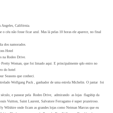
 Angeles, Califórnia.
 o céu não fosse ficar azul. Mas lá pelas 10 horas ele aparece, no final
dia dos namorados.
sons Hotel
os na Rodeo Drive.
lme Pretty Woman, que foi limado aqui. E principalmente qdo entro no
ro do hotel
our Seasons que conheci.
strelado Wolfgang Puck , ganhador de uma estrela Michelin. O jantar foi
 século, e passear pela Rodeo Drive, admirando as lojas flagship da
Louis Vuitton, Saint Laurent, Salvatore Ferragamo é super prazeiroso.
erly Wilshire onde ficam as grandes lojas como Neiman Marcus que eu