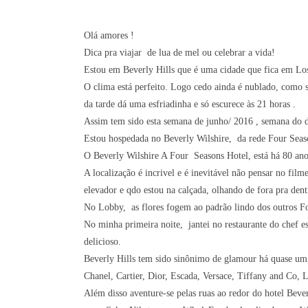
Olá amores !
Dica pra viajar de lua de mel ou celebrar a vida!
Estou em Beverly Hills que é uma cidade que fica em Los
O clima está perfeito. Logo cedo ainda é nublado, como se
da tarde dá uma esfriadinha e só escurece às 21 horas .
Assim tem sido esta semana de junho/ 2016 , semana do 
Estou hospedada no Beverly Wilshire, da rede Four Sea
O Beverly Wilshire A Four Seasons Hotel, está há 80 an
A localização é incrivel e é inevitável não pensar no fi
elevador e qdo estou na calçada, olhando de fora pra dent
No Lobby, as flores fogem ao padrão lindo dos outros F
No minha primeira noite, jantei no restaurante do chef e
delicioso.
Beverly Hills tem sido sinônimo de glamour há quase um
Chanel, Cartier, Dior, Escada, Versace, Tiffany and Co, 
Além disso aventure-se pelas ruas ao redor do hotel Bev